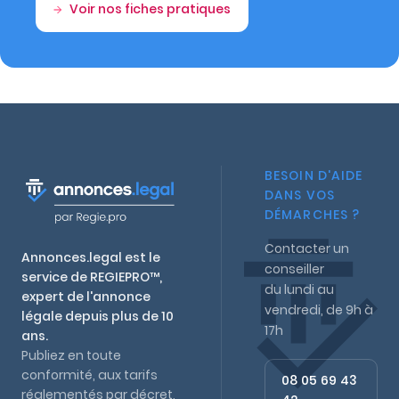
Voir nos fiches pratiques
BESOIN D'AIDE
DANS VOS
DÉMARCHES ?
Contacter un
Annonces.legal est le
conseiller
service de REGIEPRO™,
du lundi au
expert de l'annonce
vendredi, de 9h à
légale depuis plus de 10
17h
ans.
Publiez en toute
conformité, aux tarifs
08 05 69 43
réglementés par décret,