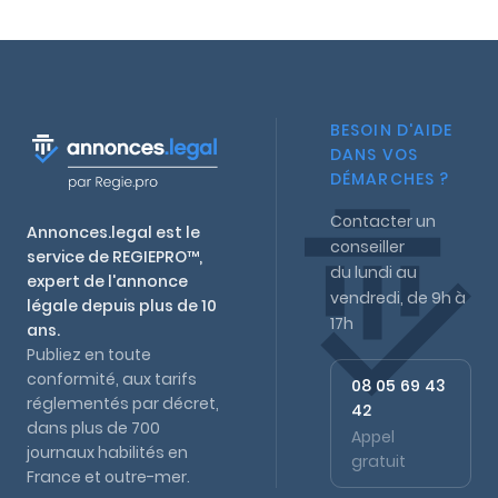
BESOIN D'AIDE
DANS VOS
DÉMARCHES ?
Contacter un
Annonces.legal est le
conseiller
service de REGIEPRO™,
du lundi au
expert de l'annonce
vendredi, de 9h à
légale depuis plus de 10
17h
ans.
Publiez en toute
conformité, aux tarifs
08 05 69 43
réglementés par décret,
42
dans plus de 700
Appel
journaux habilités en
gratuit
France et outre-mer.