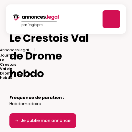
Le Crestois Val
|
Annonces.legal
de Drome
|
Journaux
Le
Crestois
hebdo
Val de
Drome
hebdo
Fréquence de parution :
Hebdomadaire
Je publie mon annonce