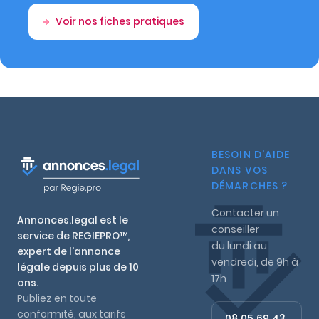
Voir nos fiches pratiques
BESOIN D'AIDE
DANS VOS
DÉMARCHES ?
Contacter un
Annonces.legal est le
conseiller
service de REGIEPRO™,
du lundi au
expert de l'annonce
vendredi, de 9h à
légale depuis plus de 10
17h
ans.
Publiez en toute
conformité, aux tarifs
08 05 69 43