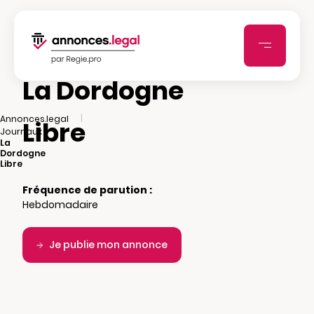
La Dordogne
|
Annonces.legal
Libre
|
Journaux
La
Dordogne
Libre
Fréquence de parution :
Hebdomadaire
Je publie mon annonce