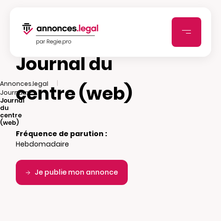
Journal du
|
Annonces.legal
centre (web)
|
Journaux
Journal
du
centre
(web)
Fréquence de parution :
Hebdomadaire
Je publie mon annonce