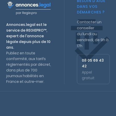
BESOIN D'AIDE
DANS VOS
DÉMARCHES ?
Contacter un
Annonces.legal est le
conseiller
service de REGIEPRO™,
du lundi au
expert de l'annonce
vendredi, de 9h à
légale depuis plus de 10
17h
ans.
Publiez en toute
conformité, aux tarifs
08 05 69 43
réglementés par décret,
42
dans plus de 700
Appel
journaux habilités en
gratuit
France et outre-mer.