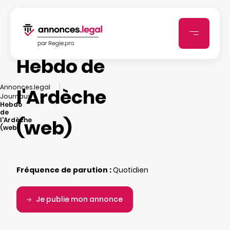
Hebdo de
|
Annonces.legal
l'Ardèche
|
Journaux
Hebdo
de
(web)
l'Ardèche
(web)
Fréquence de parution :
Quotidien
Je publie mon annonce