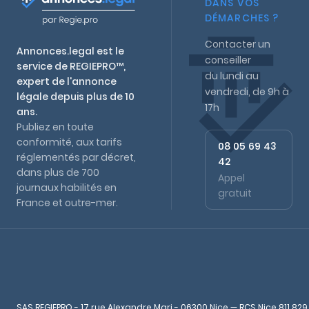
DANS VOS
DÉMARCHES ?
Contacter un
Annonces.legal est le
conseiller
service de REGIEPRO™,
du lundi au
expert de l'annonce
vendredi, de 9h à
légale depuis plus de 10
17h
ans.
Publiez en toute
conformité, aux tarifs
08 05 69 43
réglementés par décret,
42
dans plus de 700
Appel
journaux habilités en
gratuit
France et outre-mer.
SAS REGIEPRO - 17 rue Alexandre Mari - 06300 Nice — RCS Nice 811 829