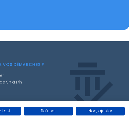
NS VOS DÉMARCHES ?
er
 de 9h à 17h
 tout
Refuser
Non, ajuster