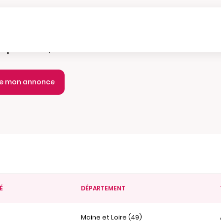
e parution :
Quotidien
ie mon annonce
É
DÉPARTEMENT
Maine et Loire (49)