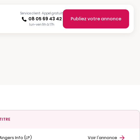
Service client · Appel gratuit
08 05 69 43 42
Publiez votre annonce
lun-ven 9h à 17h
TITRE
Angers Info (LP)
Voir l'annonce