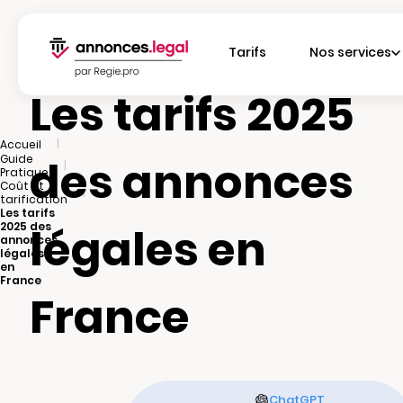
Tarifs
Nos services
Les tarifs 2025
|
Accueil
Guide
des annonces
|
Pratique
Coût et
|
tarification
Les tarifs
2025 des
légales en
annonces
légales
en
France
France
ChatGPT