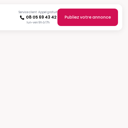
Service client · Appel gratuit
08 05 69 43 42
Publiez votre annonce
lun-ven 9h à 17h