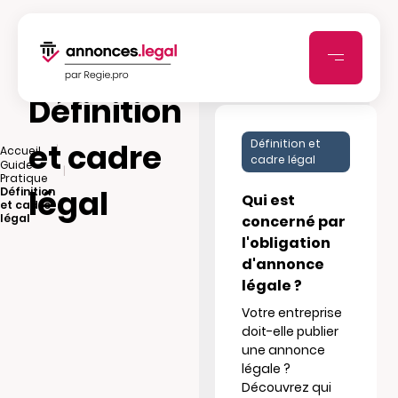
Définition
et cadre
Définition et
|
Accueil
cadre légal
Guide
|
Pratique
légal
Définition
Qui est
et cadre
légal
concerné par
l'obligation
d'annonce
légale ?
Votre entreprise
doit-elle publier
une annonce
légale ?
Découvrez qui