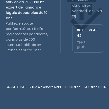
service de REGIEPRO™,
du lundi au
expert de l'annonce
vendredi, de 9h à
légale depuis plus de 10
17h
ans.
Publiez en toute
conformité, aux tarifs
08 05 69 43
réglementés par décret,
42
dans plus de 700
Appel
journaux habilités en
gratuit
France et outre-mer.
SAS REGIEPRO - 17 rue Alexandre Mari - 06300 Nice — RCS Nice 811 829