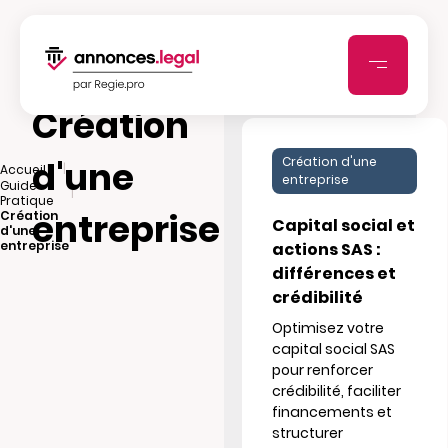
Création
d'une
Création d'une
|
Accueil
entreprise
Guide
|
Pratique
entreprise
Création
Capital social et
d'une
entreprise
actions SAS :
différences et
crédibilité
Optimisez votre
capital social SAS
pour renforcer
crédibilité, faciliter
financements et
structurer