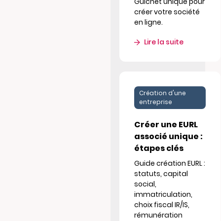
Guichet unique pour
créer votre société
en ligne.
Lire la suite
Création d'une
entreprise
Créer une EURL
associé unique :
étapes clés
Guide création EURL :
statuts, capital
social,
immatriculation,
choix fiscal IR/IS,
rémunération