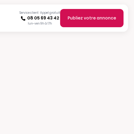
Service client · Appel gratuit
08 05 69 43 42
Publiez votre annonce
lun-ven 9h à 17h