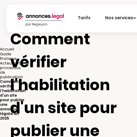
Tarifs
Nos services
Comment
|
Accueil
Guide
vérifier
|
Pratique
Acteurs et
processus
|
de
publication
l'habilitation
Comment
vérifier
l'habilitation
d'un site
pour publier
d'un site pour
une
annonce
légale en
2025
publier une