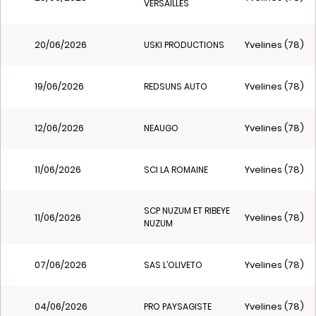
VERSAILLES
20/06/2026
Yvelines (78)
USKI PRODUCTIONS
19/06/2026
Yvelines (78)
REDSUNS AUTO
12/06/2026
Yvelines (78)
NEAUGO
11/06/2026
Yvelines (78)
SCI LA ROMAINE
SCP NUZUM ET RIBEYE
11/06/2026
Yvelines (78)
NUZUM
07/06/2026
Yvelines (78)
SAS L’OLIVETO
04/06/2026
Yvelines (78)
PRO PAYSAGISTE