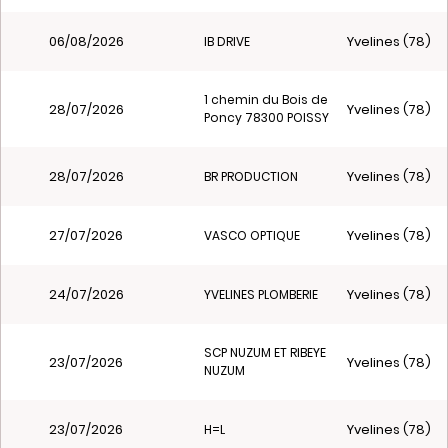
06/08/2026
Yvelines (78)
IB DRIVE
1 chemin du Bois de
28/07/2026
Yvelines (78)
Poncy 78300 POISSY
28/07/2026
Yvelines (78)
BR PRODUCTION
27/07/2026
Yvelines (78)
VASCO OPTIQUE
24/07/2026
Yvelines (78)
YVELINES PLOMBERIE
SCP NUZUM ET RIBEYE
23/07/2026
Yvelines (78)
NUZUM
23/07/2026
Yvelines (78)
H=L