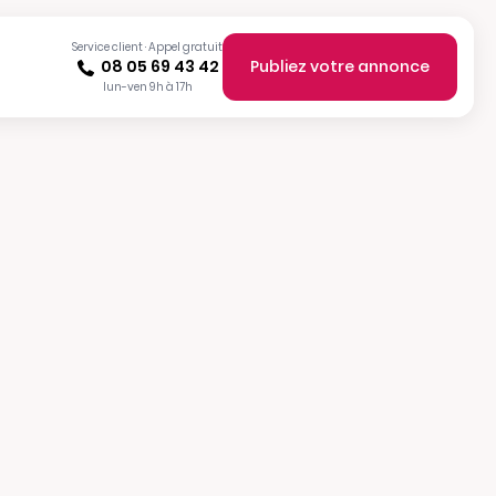
Service client · Appel gratuit
08 05 69 43 42
Publiez votre annonce
lun-ven 9h à 17h