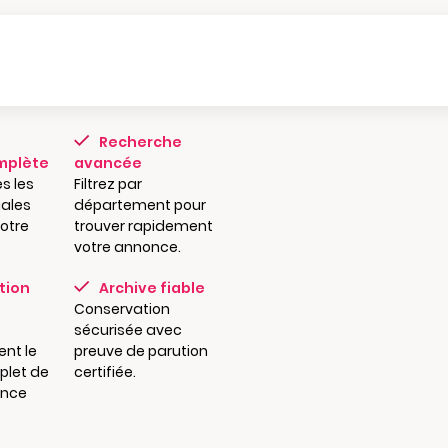
Recherche
mplète
avancée
s les
Filtrez par
ales
département pour
notre
trouver rapidement
votre annonce.
tion
Archive fiable
Conservation
sécurisée avec
nt le
preuve de parution
plet de
certifiée.
once