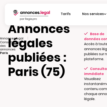
Tarifs
Nos services
Annonces
L'essentiel
Base de
légales
|
Annonces.legal
données co
Consultation
Accès à toute
|
des
annonces lég
annonces
publiées :
Paris
publiées sur 
plateforme.
Paris (75)
Consulta
immédiate
Visualisez
instantanéme
contenu com
chaque ann
légale.