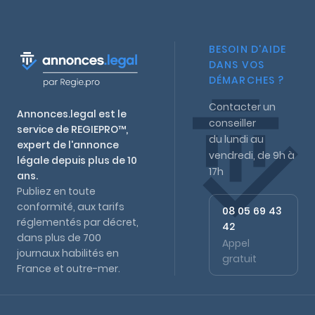
BESOIN D'AIDE
DANS VOS
DÉMARCHES ?
Contacter un
Annonces.legal est le
conseiller
service de REGIEPRO™,
du lundi au
expert de l'annonce
vendredi, de 9h à
légale depuis plus de 10
17h
ans.
Publiez en toute
conformité, aux tarifs
08 05 69 43
réglementés par décret,
42
dans plus de 700
Appel
journaux habilités en
gratuit
France et outre-mer.