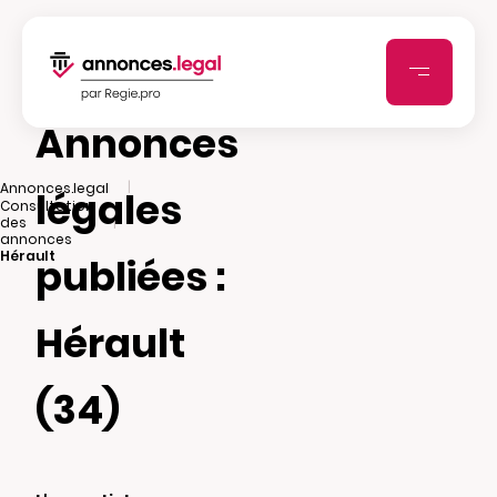
Annonces
|
Annonces.legal
légales
Consultation
|
des
annonces
Hérault
publiées :
Hérault
(34)