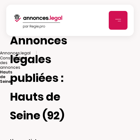
Annonces
|
Annonces.legal
légales
Consultation
|
des
annonces
Hauts
publiées :
de
Seine
Hauts de
Seine (92)