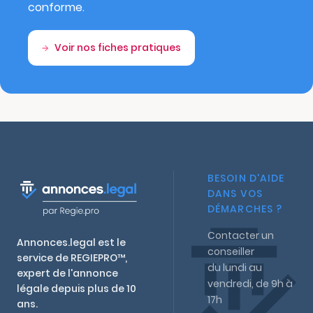
conforme.
Voir nos fiches pratiques
BESOIN D'AIDE
DANS VOS
DÉMARCHES ?
Contacter un
Annonces.legal est le
conseiller
service de REGIEPRO™,
du lundi au
expert de l'annonce
vendredi, de 9h à
légale depuis plus de 10
17h
ans.