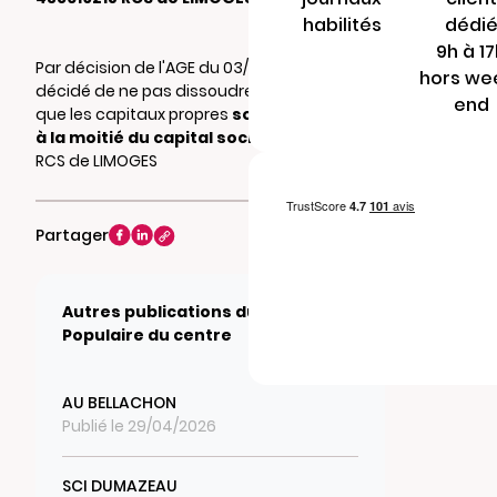
habilités
dédi
9h à 1
Par décision de l'AGE du 03/08/2020, il a été
hors we
décidé de ne pas dissoudre la société bien
end
que les capitaux propres
soient inférieurs
à la moitié du capital social
. Mention au
RCS de LIMOGES
Partager
Autres publications du journal
Populaire du centre
AU BELLACHON
Publié le 29/04/2026
SCI DUMAZEAU