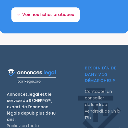
Voir nos fiches pratiques
BESOIN D'AIDE
DANS VOS
DÉMARCHES ?
Contacter un
Annonces.legal est le
conseiller
service de REGIEPRO™,
du lundi au
expert de l'annonce
vendredi, de 9h à
légale depuis plus de 10
17h
ans.
Publiez en toute