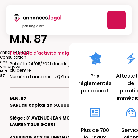
M.N. 87
|
Annonces.legal
Poursuite d'activité malgré pertes
Consultation
|
des
Publié le 24/05/2021 dans le journal Populaire
annonces
du centre
M.N.
Prix
Attestat
87
Numéro d'annonce : zQYtcAO18mSPG
réglementés
de
par décret
paruti
immédi
M.N. 87
SARL au capital de 50.000 €
Siège : 31 AVENUE JEAN MOULIN 87310 ST
LAURENT SUR GORRE
Plus de 700
Servic
journaux
client
438619215 RCS de LIMOGES