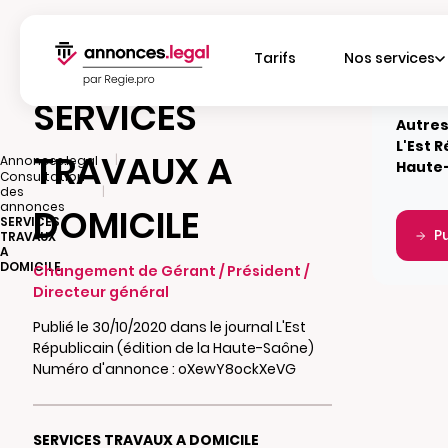
Tarifs
Nos services
SERVICES
Autres
L'Est R
TRAVAUX A
|
Annonces.legal
Haute
Consultation
|
des
annonces
DOMICILE
SERVICES
P
TRAVAUX
A
DOMICILE
Changement de Gérant / Président /
Directeur général
Publié le 30/10/2020 dans le journal L'Est
Républicain (édition de la Haute-Saône)
Numéro d'annonce : oXewY8ockXeVG
SERVICES TRAVAUX A DOMICILE