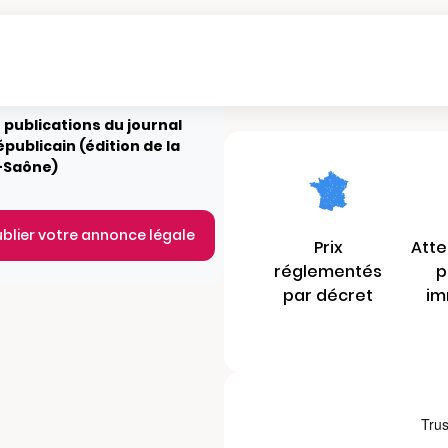
 publications du journal
épublicain (édition de la
-Saône)
ublier votre annonce légale
Prix
Atte
réglementés
p
par décret
im