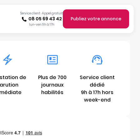
Service client · Appel gratuit
08 05 69 43 42
Publiez votre annonce
lun-ven 9h à 17h
station de
Plus de 700
Service client
arution
journaux
dédié
médiate
habilités
9h à 17h hors
week-end