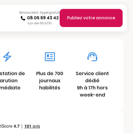
Service client · Appel gratuit
08 05 69 43 42
Publiez votre annonce
lun-ven 9h à 17h
station de
Plus de 700
Service client
arution
journaux
dédié
médiate
habilités
9h à 17h hors
week-end