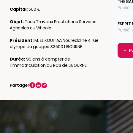
THE BA
Publié 
Capital:
500 €
Objet:
Tous Travaux Prestations Services
ESPRIT 
Agricoles ou Viticole
Publié 
Président:
M. EL KOUITAA Noureddine 4 rue
olympe du gouges 33500 LIBOURNE
P
Durée:
99 ans à compter de
l'immatriculation au RCS de LIBOURNE
Partager