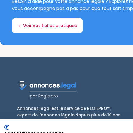
Besoin d’aide pour votre annonce légale ? Explorez no
vous accompagne pas à pas pour que tout soit simpl
Voir nos fiches pratiques
Annonces.legal est le service de REGIEPRO™,
expert de l'annonce légale depuis plus de 10 ans.
Publiez en toute conformité, aux tarifs
réglementés par décret, dans plus de 700 journaux