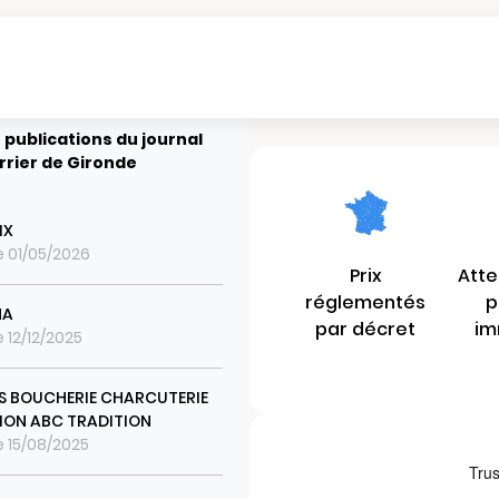
 publications du journal
rrier de Gironde
IX
le 01/05/2026
Prix
Atte
réglementés
p
MA
par décret
im
e 12/12/2025
 BOUCHERIE CHARCUTERIE
ION ABC TRADITION
le 15/08/2025