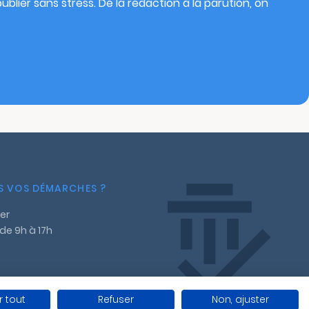
blier sans stress. De la rédaction à la parution, on
NS VOS DÉMARCHES ?
er
 de 9h à 17h
 tout
Refuser
Non, ajuster