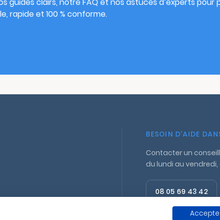
s guides clairs, notre FAQ et nos astuces d’experts pour pu
e, rapide et 100 % conforme.
BESOIN D'AIDE DA
Contacter un conseill
du lundi au vendredi,
08 05 69 43 42
Appel gratuit
Accepter