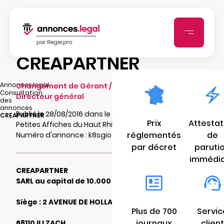
CREAPARTNER
|
Annonces.legal
Changement de Gérant / Président /
Consultation
Directeur général
|
des
annonces
Publié le 28/08/2016 dans le journal Les
CREAPARTNER
Prix
Attestat
Petites Affiches du Haut Rhin
réglementés
de
Numéro d'annonce : k8sgio4rsb
par décret
paruti
immédi
CREAPARTNER
SARL au capital de 10.000 €
Siège : 2 AVENUE DE HOLLANDE
Plus de 700
Servic
journaux
client
68110 ILLZACH