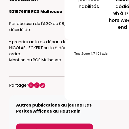
habilités
dédi
531576916 RCS Mulhouse
9h à 1
hors we
Par décision de l'AGO du 08/08/2016, il a été
end
décidé de:
- prendre acte du départ du Gérant M.
NICOLAS JECKERT suite à démission pour
ordre.
Mention au RCS Mulhouse
Partager
Autres publications du journal Les
Petites Affiches du Haut Rhin