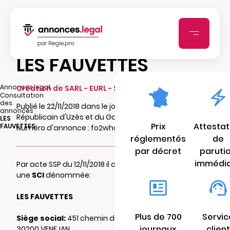
LES FAUVETTES
|
Annonces.legal
Création de SARL - EURL - SCI - SCA - SCCV
Consultation
|
des
Publié le 22/11/2018 dans le journal Le
annonces
Républicain d'Uzès et du Gard
LES
Prix
Attestat
FAUVETTES
Numéro d'annonce : fo2whcku2z
réglementés
de
par décret
paruti
immédi
Par acte SSP du 12/11/2018 il a été constitué
une
SCI
dénommée:
LES FAUVETTES
Plus de 700
Servic
Siège social:
451 chemin de l'écouvillon
journaux
client
30200 VENEJAN