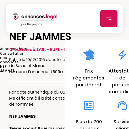
NEF JAMMES
|
Annonces.legal
Création de SARL - EURL - SCI - SCA - SCCV
Consultation
|
des
Publié le 10/12/2016 dans le journal Le Moniteur
annonces
de Seine et Marne
NEF
Prix
Attestat
JAMMES
Numéro d'annonce : f509mfd31c
réglementés
de
par décret
paruti
immédi
Par acte authentique du 02/12/2016 reçu par
Me officiant à il a été constitué une
SCI
dénommée:
NEF JAMMES
Plus de 700
Servic
journaux
client
Siège social:
11 rue du boissonnet 77310