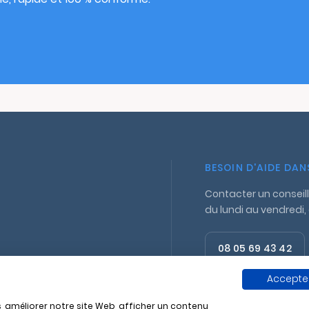
BESOIN D'AIDE DA
Contacter un conseill
du lundi au vendredi,
08 05 69 43 42
Appel gratuit
Accepter
, améliorer notre site Web, afficher un contenu