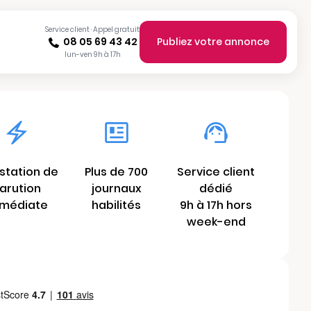
Service client · Appel gratuit
08 05 69 43 42
Publiez votre annonce
lun-ven 9h à 17h
station de
Plus de 700
Service client
arution
journaux
dédié
médiate
habilités
9h à 17h hors
week-end