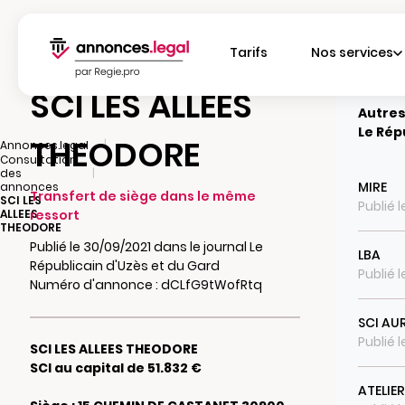
Tarifs
Nos services
SCI LES ALLEES
Autres
Le Rép
THEODORE
|
Annonces.legal
Consultation
|
des
MIRE
annonces
Transfert de siège dans le même
SCI LES
Publié 
ALLEES
ressort
THEODORE
Publié le 30/09/2021 dans le journal Le
LBA
Républicain d'Uzès et du Gard
Publié 
Numéro d'annonce : dCLfG9tWofRtq
SCI AU
Publié 
SCI LES ALLEES THEODORE
SCI au capital de 51.832 €
ATELIER