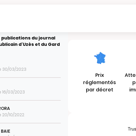
 publications du journal
ublicain d'Uzès et du Gard
le 30/03/2023
Prix
Atte
réglementés
p
par décret
im
le 16/03/2023
RORA
le 20/10/2022
 BAIE