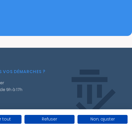
NS VOS DÉMARCHES ?
er
 de 9h à 17h
 tout
Refuser
Non, ajuster