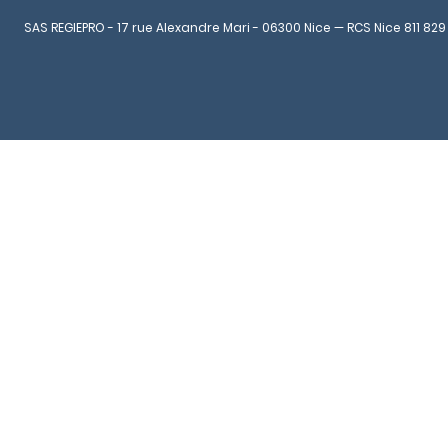
SAS REGIEPRO - 17 rue Alexandre Mari - 06300 Nice — RCS Nice 811 829