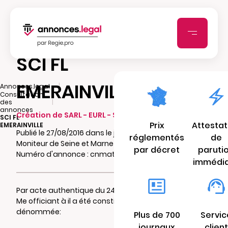
SCI FL
EMERAINVILLE
|
Annonces.legal
Consultation
|
des
annonces
Création de SARL - EURL - SCI - SCA - SCCV
SCI FL
Prix
Attestat
EMERAINVILLE
Publié le 27/08/2016 dans le journal Le
réglementés
de
Moniteur de Seine et Marne
par décret
paruti
Numéro d'annonce : cnmathcv40
immédi
Par acte authentique du 24/08/2016 reçu par
Me officiant à il a été constitué une
SCI
dénommée:
Plus de 700
Servic
journaux
client