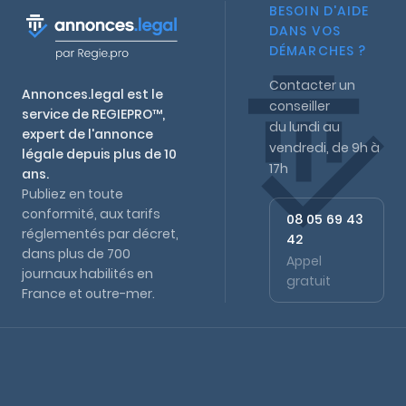
BESOIN D'AIDE
DANS VOS
DÉMARCHES ?
Contacter un
Annonces.legal est le
conseiller
service de REGIEPRO™,
du lundi au
expert de l'annonce
vendredi, de 9h à
légale depuis plus de 10
17h
ans.
Publiez en toute
conformité, aux tarifs
08 05 69 43
réglementés par décret,
42
dans plus de 700
Appel
journaux habilités en
gratuit
France et outre-mer.