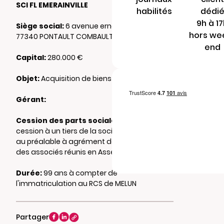
SCI FL EMERAINVILLE
habilités
dédi
9h à 1
Siège social:
6 avenue ernest chebroux
hors we
77340 PONTAULT COMBAULT
end
Capital:
280.000 €
Objet:
Acquisition de biens immobiliers
Gérant:
Cession des parts sociales :
Toute
cession à un tiers de la société est soumise
au préalable à agrément de la collectivité
des associés réunis en Assemblée Générale.
Durée:
99 ans à compter de
l'immatriculation au RCS de MELUN
Partager