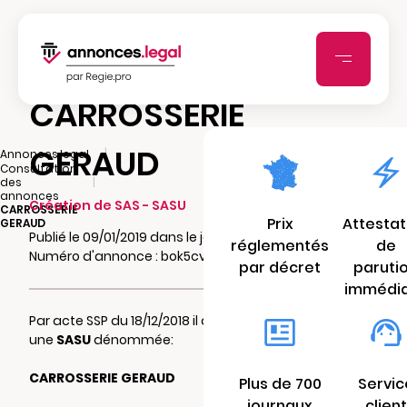
CARROSSERIE
GERAUD
|
Annonces.legal
Consultation
|
des
annonces
Création de SAS - SASU
CARROSSERIE
Prix
Attestat
GERAUD
Publié le 09/01/2019 dans le journal Midi Libre
réglementés
de
Numéro d'annonce : bok5cvejao
par décret
paruti
immédi
Par acte SSP du 18/12/2018 il a été constitué
une
SASU
dénommée:
CARROSSERIE GERAUD
Plus de 700
Servic
journaux
client