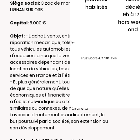
Siège social:
3 zac de montaury. 34490
habilités
dédi
LIGNAN SUR ORB
9h à 1
hors we
Capital:
5.000 €
end
Objet:
- L'achat, vente, entretien et
réparation mécanique, tôlerie, peinture de
tous véhicules automobiles neufs et
d'occasion, ainsi que la vente de tous
accessoires dépendant de cette activité,
location de véhicules, tous commerces et
services en France et à l' étranger.
- Et plus généralement, toutes opérations,
de quelque nature qu'elles soient, juridiques,
économiques et financières, se rattachant
à l'objet sus-indiqué ou à tous autres objets
similaires ou connexes, de nature à
favoriser, directement ou indirectement, le
but poursuivi par la société, son extension ou
son développement.