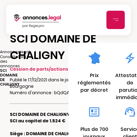
SCI DOMAINE DE
CHALIGNY
|
Annonces.legal
Consultation
|
des
annonces
Cession de parts/actions sociales
SCI
Prix
Attestat
DOMAINE
Publié le 17/12/2021 dans le journal Terre de
DE
réglementés
de
CHALIGNY
Bourgogne
par décret
paruti
Numéro d'annonce : bQdQA9elr7i6P
immédi
SCI DOMAINE DE CHALIGNY
SCI au capital de 1.524 €
Plus de 700
Servic
Siège : DOMAINE DE CHALIGNY SAINT
journaux
client