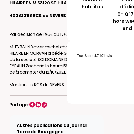
HILAIRE EN M 58120 ST HILAIRE EN MORVAN
habilités
dédi
9h à 1
402822118 RCS de NEVERS
hors we
end
Par décision de l'AGE du 17/06/2021
M. EYBALIN Xavier michel chaligny 58120 ST
HILAIRE EN MORVAN a cédé 30 parts sociales
de la société SCI DOMAINE DE CHALIGNY à M.
EYBALIN Zacharie le bourg 58110 ST PEREUSE et
ce à compter du 12/10/2021.
Mention au RCS de NEVERS
Partager
Autres publications du journal
Terre de Bourgogne