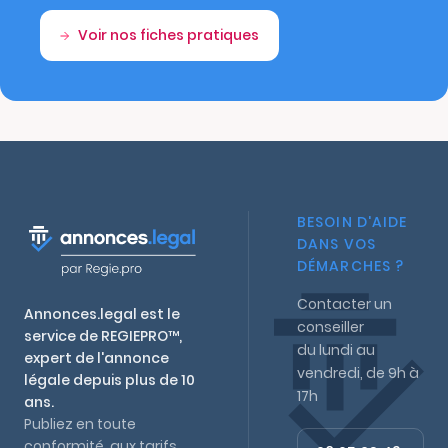
Voir nos fiches pratiques
BESOIN D'AIDE
DANS VOS
DÉMARCHES ?
Contacter un
Annonces.legal est le
conseiller
service de REGIEPRO™,
du lundi au
expert de l'annonce
vendredi, de 9h à
légale depuis plus de 10
17h
ans.
Publiez en toute
conformité, aux tarifs