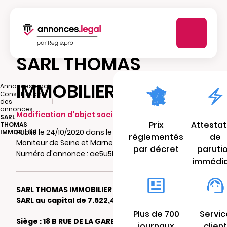
SARL THOMAS
IMMOBILIER
|
Annonces.legal
Consultation
|
des
annonces
Modification d'objet social
SARL
Prix
Attestat
THOMAS
Publié le 24/10/2020 dans le journal Le
IMMOBILIER
réglementés
de
Moniteur de Seine et Marne
par décret
paruti
Numéro d'annonce : ae5u5It85RrHU
immédi
SARL THOMAS IMMOBILIER
SARL au capital de 7.622,45 €
Plus de 700
Servic
Siège : 18 B RUE DE LA GARE 77360 VAIRES
journaux
client