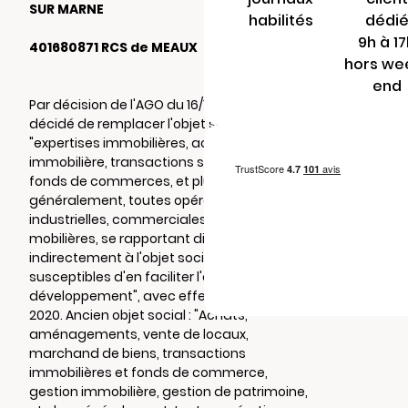
SUR MARNE
habilités
dédi
9h à 1
401680871 RCS de MEAUX
hors we
end
Par décision de l'AGO du 16/10/2020, il a été
décidé de remplacer l'objet social par:
"expertises immobilières, activité
immobilière, transactions sur immeubles et
fonds de commerces, et plus
généralement, toutes opérations
industrielles, commerciales, immobilières ou
mobilières, se rapportant directement ou
indirectement à l'objet social ou
susceptibles d'en faciliter l'extension ou le
développement", avec effet au 12 octobre
2020. Ancien objet social : "Achats,
aménagements, vente de locaux,
marchand de biens, transactions
immobilières et fonds de commerce,
gestion immobilière, gestion de patrimoine,