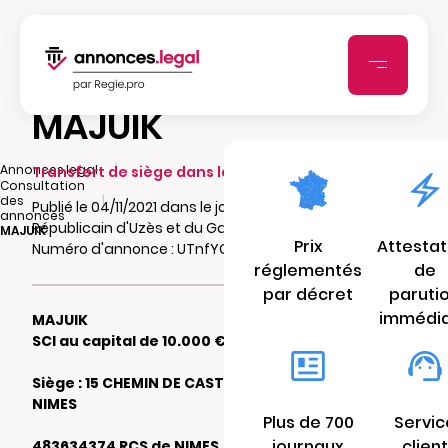
MAJUIK
|
Annonces.legal
Transfert de siège dans le même ressort
Consultation
|
des
Publié le 04/11/2021 dans le journal Le
annonces
Républicain d'Uzès et du Gard
MAJUIK
Prix
Attestat
Numéro d'annonce : UTnfYOeSyZY2w
réglementés
de
par décret
paruti
immédi
MAJUIK
SCI au capital de 10.000 €
Siège : 15 CHEMIN DE CASTANET 30900
NIMES
Plus de 700
Servic
journaux
client
483634374 RCS de NIMES