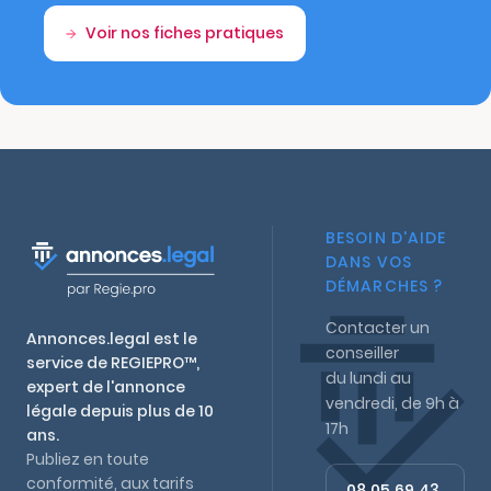
Voir nos fiches pratiques
BESOIN D'AIDE
DANS VOS
DÉMARCHES ?
Contacter un
Annonces.legal est le
conseiller
service de REGIEPRO™,
du lundi au
expert de l'annonce
vendredi, de 9h à
légale depuis plus de 10
17h
ans.
Publiez en toute
conformité, aux tarifs
08 05 69 43