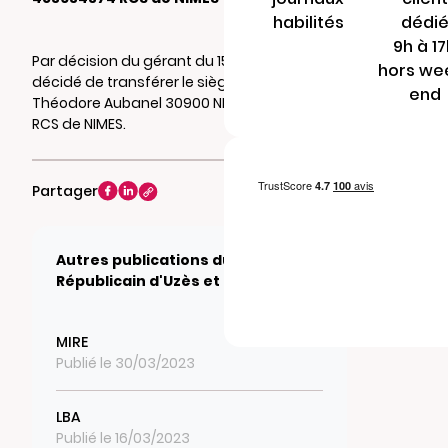
habilités
dédi
9h à 1
Par décision du gérant du 15/10/2021, il a été
hors we
décidé de transférer le siège social au 2 rue
end
Théodore Aubanel 30900 NIMES. Mention au
RCS de NIMES.
Partager
Autres publications du journal Le
Républicain d'Uzès et du Gard
MIRE
Publié le 30/03/2023
LBA
Publié le 16/03/2023