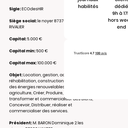
habilités
dédi
Sigle:
ECOdesHIR
9h à 1
hors we
Siège social:
le noyer 87370 BERSAC SUR
end
RIVALIER
Capital:
5.000 €
Capital min:
500 €
Capital max:
100.000 €
Objet:
Location, gestion, acquisition,
réhabilitation, construction , développement
des énergies renouvelables, Développer une
agriculture, Créer, Produire, Acheter,
transformer et commercialiser des biens,
Concevoir, Distribuer, réaliser et
commercialiser des services.
Président:
M. BARON Dominique 2 les