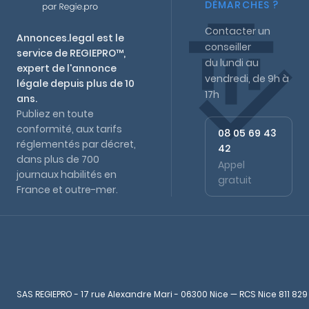
DÉMARCHES ?
Contacter un
Annonces.legal est le
conseiller
service de REGIEPRO™,
du lundi au
expert de l'annonce
vendredi, de 9h à
légale depuis plus de 10
17h
ans.
Publiez en toute
conformité, aux tarifs
08 05 69 43
réglementés par décret,
42
dans plus de 700
Appel
journaux habilités en
gratuit
France et outre-mer.
SAS REGIEPRO - 17 rue Alexandre Mari - 06300 Nice — RCS Nice 811 829