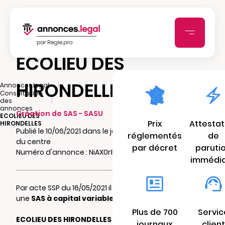
ECOLIEU DES
HIRONDELLES
|
Annonces.legal
Consultation
|
des
annonces
Création de SAS - SASU
ECOLIEU DES
Prix
Attestat
HIRONDELLES
Publié le 10/06/2021 dans le journal Populaire
réglementés
de
du centre
par décret
paruti
Numéro d'annonce : NiAX0r8aHkYrH
immédi
Par acte SSP du 16/05/2021 il a été constitué
une
SAS à capital variable
dénommée:
Plus de 700
Servic
ECOLIEU DES HIRONDELLES
journaux
client