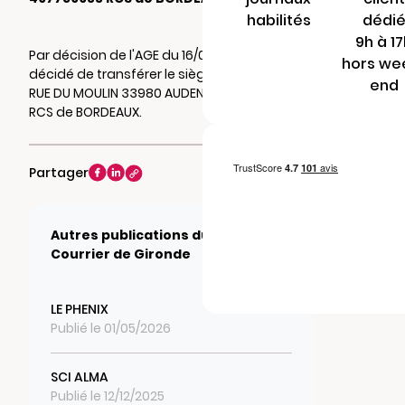
habilités
dédi
9h à 1
Par décision de l'AGE du 16/03/2020, il a été
hors we
décidé de transférer le siège social au 13 TER
end
RUE DU MOULIN 33980 AUDENGE. Mention au
RCS de BORDEAUX.
Partager
Autres publications du journal Le
Courrier de Gironde
LE PHENIX
Publié le 01/05/2026
SCI ALMA
Publié le 12/12/2025