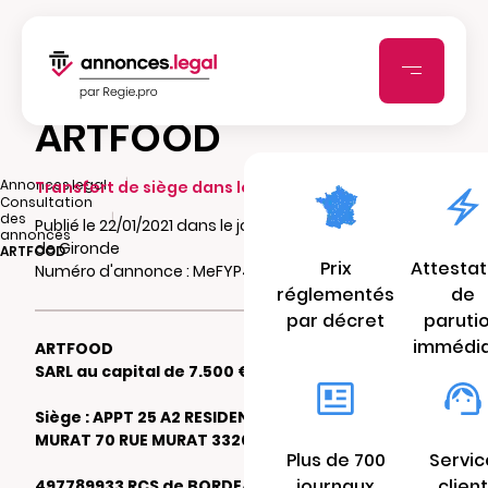
ARTFOOD
|
Annonces.legal
Transfert de siège dans le même ressort
Consultation
|
des
Publié le 22/01/2021 dans le journal Le Courrier
annonces
de Gironde
ARTFOOD
Prix
Attestat
Numéro d'annonce : MeFYP4EoOgZO1
réglementés
de
par décret
paruti
immédi
ARTFOOD
SARL au capital de 7.500 €
Siège : APPT 25 A2 RESIDENCE PASTEUR
MURAT 70 RUE MURAT 33200 BORDEAUX
Plus de 700
Servic
journaux
client
497789933 RCS de BORDEAUX