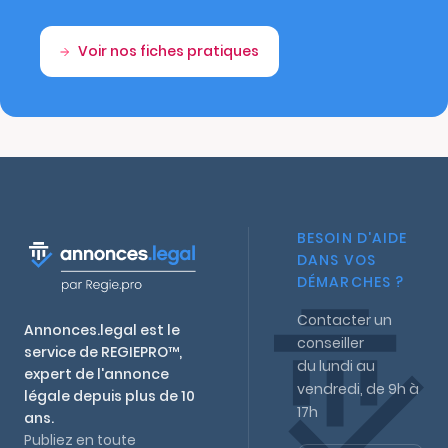
Voir nos fiches pratiques
BESOIN D'AIDE
DANS VOS
DÉMARCHES ?
Contacter un
Annonces.legal est le
conseiller
service de REGIEPRO™,
du lundi au
expert de l'annonce
vendredi, de 9h à
légale depuis plus de 10
17h
ans.
Publiez en toute