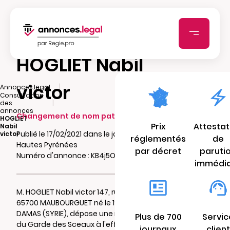
HOGLIET Nabil
victor
|
Annonces.legal
Consultation
|
des
annonces
Changement de nom patronymique
HOGLIET
Prix
Attestat
Nabil
Publié le 17/02/2021 dans le journal Hebdo des
victor
réglementés
de
Hautes Pyrénées
par décret
paruti
Numéro d'annonce : KB4j5OOgt0jeX
immédi
M. HOGLIET Nabil victor 147, rue du placis
65700 MAUBOURGUET né le 19/03/1965 à
DAMAS (SYRIE), dépose une requête auprés
Plus de 700
Servic
du Garde des Sceaux à l'effet de substituer
journaux
client