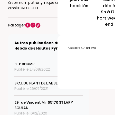
à son nom patronymique actuel devenant
habilités
dédi
ainsi KORD OGHLI
9h à 1
hors we
end
Partager
Autres publications du journal
Hebdo des Hautes Pyrénées
BTP BHUMP
Publié le 24/08/2022
S.C.I. DU PLANT DE L'ABBE CLERCQ
Publié le 26/05/2021
29 rue Vincent Mir 65170 ST LARY
SOULAN
Publié le 16/12/2020