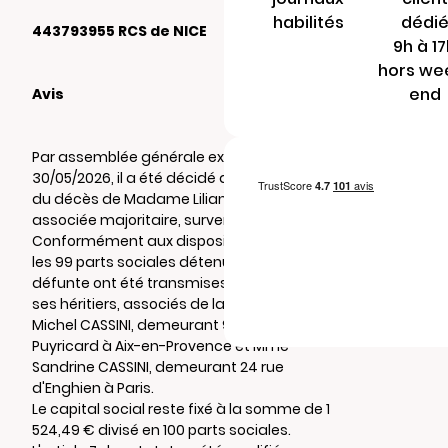
habilités
dédi
443793955 RCS de NICE
9h à 1
hors we
end
Avis
Par assemblée générale extraordinaire du
30/05/2026, il a été décidé de prendre acte
du décès de Madame Liliane CASSINI,
associée majoritaire, survenu le 1er juin 2025.
Conformément aux dispositions statutaires,
les 99 parts sociales détenues par la
défunte ont été transmises de plein droit à
ses héritiers, associés de la société : Mr
Michel CASSINI, demeurant 910 Route de
Puyricard à Aix-en-Provence et Mme
Sandrine CASSINI, demeurant 24 rue
d'Enghien à Paris.
Le capital social reste fixé à la somme de 1
524,49 € divisé en 100 parts sociales.