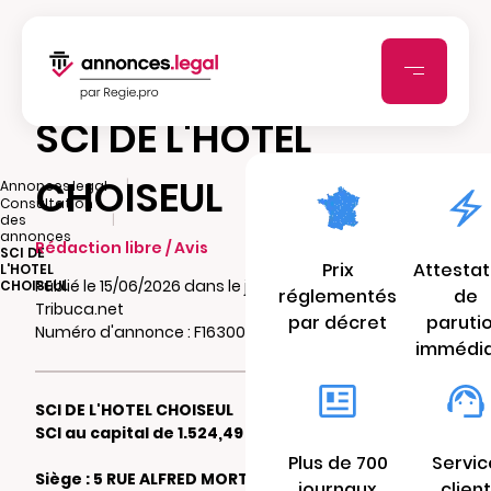
SCI DE L'HOTEL
CHOISEUL
|
Annonces.legal
Consultation
|
des
annonces
Rédaction libre / Avis
SCI DE
Prix
Attestat
L'HOTEL
Publié le 15/06/2026 dans le journal
CHOISEUL
réglementés
de
Tribuca.net
par décret
paruti
Numéro d'annonce : F16300174cykn
immédi
SCI DE L'HOTEL CHOISEUL
SCI au capital de 1.524,49 €
Plus de 700
Servic
Siège : 5 RUE ALFRED MORTIER 06000 NICE
journaux
client