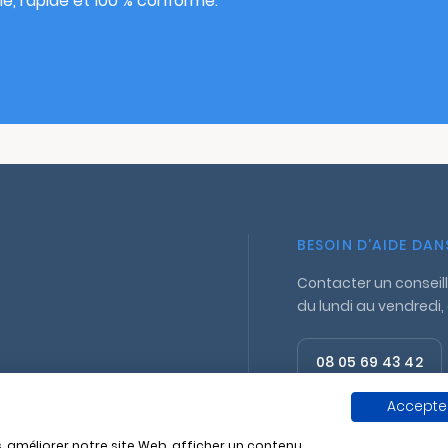
e, rapide et 100 % conforme.
BESOIN D'AIDE DA
Contacter un conseill
du lundi au vendredi,
08 05 69 43 42
Appel gratuit
Accepter
, améliorer notre site Web, afficher un contenu