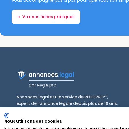
vous accompagne pas à pas pour que tout soit simpl
Voir nos fiches pratiques
Annonces.legal est le service de REGIEPRO™,
expert de l'annonce légale depuis plus de 10 ans.
Publiez en toute conformité, aux tarifs
réglementés par décret, dans plus de 700 journaux
Nous utilisons des cookies
habilités en France et outre-mer.
Nous pouvons les placer pour analyser les données de nos visiteurs