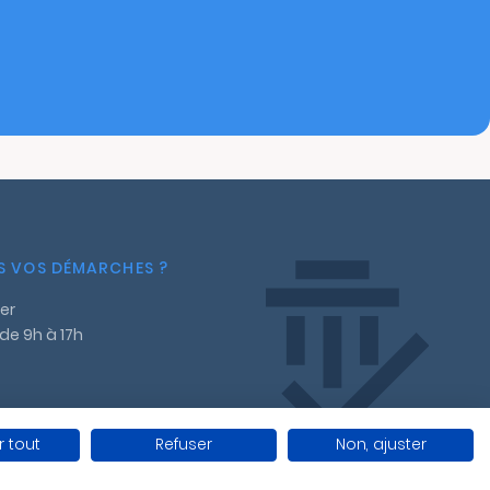
NS VOS DÉMARCHES ?
er
 de 9h à 17h
 tout
Refuser
Non, ajuster