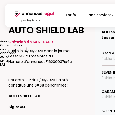
Tarifs
Nos services
AUTO SHIELD LAB
Autres
Lessor
|
Annonces.legal
Création de SAS - SASU
Consultation
|
des
Publié le 14/06/2026 dans le journal
LOAN 
annonces
Lessor42.fr (mesinfos.fr)
AUTO
Publié 
SHIELD
Numéro d'annonce : F16200037ip6a
LAB
SEVEN 
Publié 
Par acte SSP du 11/06/2026 il a été
constitué une
SASU
dénommée:
CARAM
AUTO SHIELD LAB
Publié 
Sigle:
ASL
SCIENT