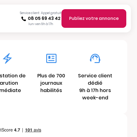
Service client · Appel gratuit
08 05 69 43 42
Publiez votre annonce
lun-ven 9h à 17h
station de
Plus de 700
Service client
arution
journaux
dédié
médiate
habilités
9h à 17h hors
week-end