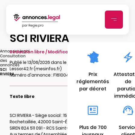
SCI RIVIERA
|
Annonces.legal
Rédaction libre / Modification
Consultation
|
des
Publié le 13/06/2026 dans le journal
annonces
Lessor42.fr (mesinfos.fr)
SCI
Prix
Attestat
RIVIERA
Numéro d'annonce : F16100417391o
réglementés
de
par décret
paruti
immédi
Texte libre
SCI RIVIERA - Siège social : 15 rue Camille de
Rochetaillée, 42000 Saint-Étienne
Plus de 700
Servic
SIREN 824 511 091 - RCS Saint-Étienne
journaux
client
Aux termes de l'Assemblée Générale