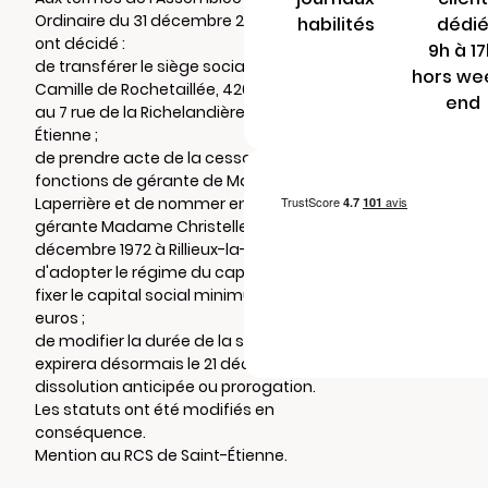
Ordinaire du 31 décembre 2025, les associés
habilités
dédi
ont décidé :
9h à 1
de transférer le siège social du 15 rue
hors we
Camille de Rochetaillée, 42000 Saint-Étienne
end
au 7 rue de la Richelandière, 42100 Saint-
Étienne ;
de prendre acte de la cessation des
fonctions de gérante de Madame Fanny
Laperrière et de nommer en qualité de
gérante Madame Christelle Tillier, née le 12
décembre 1972 à Rillieux-la-Pape ;
d'adopter le régime du capital variable et de
fixer le capital social minimum à 470 000
euros ;
de modifier la durée de la société, laquelle
expirera désormais le 21 décembre 2115, sauf
dissolution anticipée ou prorogation.
Les statuts ont été modifiés en
conséquence.
Mention au RCS de Saint-Étienne.