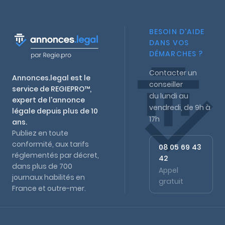
BESOIN D'AIDE
DANS VOS
DÉMARCHES ?
Contacter un
Annonces.legal est le
conseiller
service de REGIEPRO™,
du lundi au
expert de l'annonce
vendredi, de 9h à
légale depuis plus de 10
17h
ans.
Publiez en toute
conformité, aux tarifs
08 05 69 43
réglementés par décret,
42
dans plus de 700
Appel
journaux habilités en
gratuit
France et outre-mer.