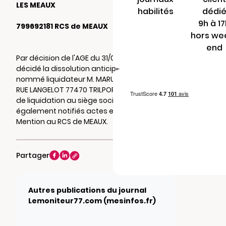
LES MEAUX
habilités
dédi
9h à 1
799692181 RCS de MEAUX
hors we
end
Par décision de l'AGE du 31/05/2026, il a été
décidé la dissolution anticipée de la société,
nommé liquidateur M. MARUJO GEORGES 22
RUE LANGELOT 77470 TRILPORT , et fixé le siège
de liquidation au siège social où seront
également notifiés actes et documents.
Mention au RCS de MEAUX.
Partager
Autres publications du journal
Lemoniteur77.com (mesinfos.fr)