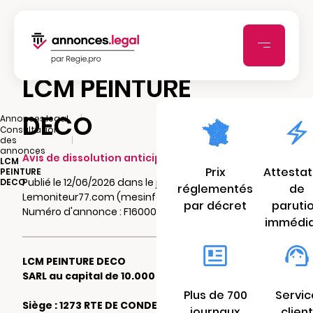
LCM PEINTURE
DECO
|
Annonces.legal
Consultation
|
des
annonces
Avis de dissolution anticipée
LCM
Prix
Attestat
PEINTURE
Publié le 12/06/2026 dans le journal
DECO
réglementés
de
Lemoniteur77.com (mesinfos.fr)
par décret
paruti
Numéro d'annonce : F16000317blqq
immédi
LCM PEINTURE DECO
SARL au capital de 10.000 €
Plus de 700
Servic
Siège : 1273 RTE DE CONDE 77100 MAREUIL
journaux
client