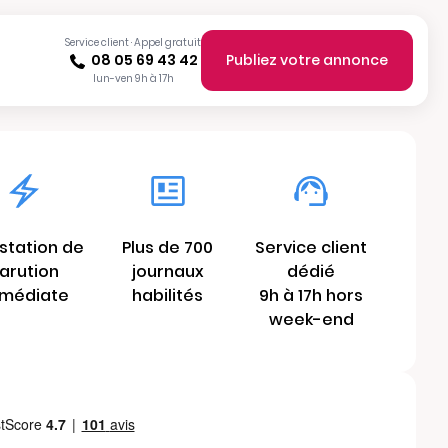
Service client · Appel gratuit
08 05 69 43 42
Publiez votre annonce
lun-ven 9h à 17h
station de
Plus de 700
Service client
arution
journaux
dédié
médiate
habilités
9h à 17h hors
week-end