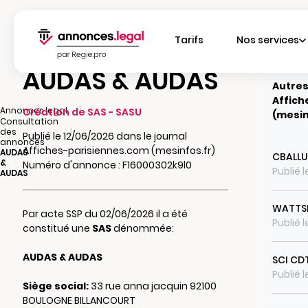
Tarifs
Nos services
AUDAS & AUDAS
Autres
Affich
|
Annonces.legal
Création de SAS - SASU
(mesin
Consultation
|
des
Publié le 12/06/2026 dans le journal
annonces
Affiches-parisiennes.com (mesinfos.fr)
AUDAS
CBALLU
&
Numéro d'annonce : F16000302k9l0
Publié 
AUDAS
WATTS
Par acte SSP du 02/06/2026 il a été
Publié 
constitué une
SAS
dénommée:
AUDAS & AUDAS
SCI CD
Publié 
Siège social:
33 rue anna jacquin 92100
BOULOGNE BILLANCOURT