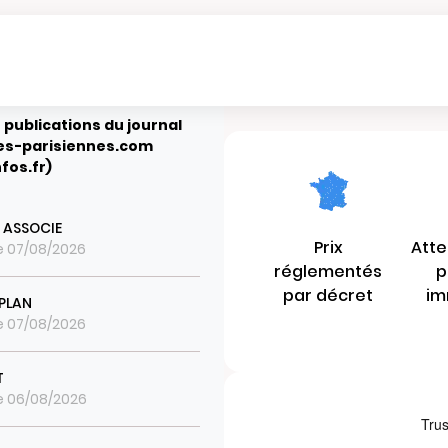
 publications du journal
es-parisiennes.com
fos.fr)
 ASSOCIE
Prix
Atte
le 07/08/2026
réglementés
p
par décret
im
PLAN
le 07/08/2026
T
le 06/08/2026