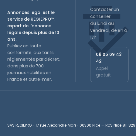
Contacter un
Annonces.legal est le
conseiller
service de REGIEPRO™,
du lundi au
expert de l'annonce
vendredi, de 9h à
légale depuis plus de 10
17h
ans.
Publiez en toute
conformité, aux tarifs
08 05 69 43
réglementés par décret,
42
dans plus de 700
Appel
journaux habilités en
gratuit
France et outre-mer.
SAS REGIEPRO - 17 rue Alexandre Mari - 06300 Nice — RCS Nice 811 829