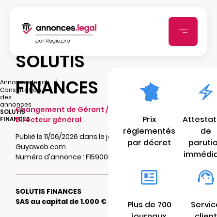
SOLUTIS
FINANCES
|
Annonces.legal
Consultation
|
des
annonces
Changement de Gérant / Président /
SOLUTIS
Prix
Attestat
FINANCES
Directeur général
réglementés
de
Publié le 11/06/2026 dans le journal
par décret
paruti
Guyaweb.com
immédi
Numéro d'annonce : F15900534bpl9
SOLUTIS FINANCES
SAS au capital de 1.000 €
Plus de 700
Servic
journaux
client