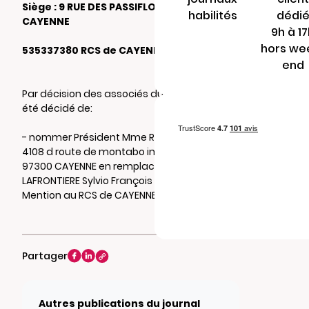
Siège : 9 RUE DES PASSIFLORES 97300
habilités
dédi
CAYENNE
9h à 1
hors we
535337380 RCS de CAYENNE
end
Par décision des associés du 21/05/2026, il a
été décidé de:
- nommer Président Mme REVERDI Armelle
4108 d route de montabo impasse tig dalo
97300 CAYENNE en remplacement de M.
LAFRONTIERE Sylvio François démissionnaire.
Mention au RCS de CAYENNE
Partager
Autres publications du journal