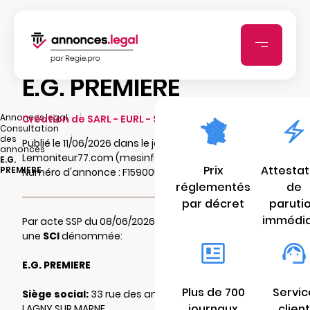
E.G. PREMIERE
|
Annonces.legal
Création de SARL - EURL - SCI - SCA - SCCV
Consultation
|
des
Publié le 11/06/2026 dans le journal
annonces
Lemoniteur77.com (mesinfos.fr)
E.G.
Prix
Attestat
PREMIERE
Numéro d'annonce : F159005124zco
réglementés
de
par décret
paruti
immédi
Par acte SSP du 08/06/2026 il a été constitué
une
SCI
dénommée:
E.G. PREMIERE
Plus de 700
Servic
Siège social:
33 rue des anémones 77400
journaux
client
LAGNY SUR MARNE