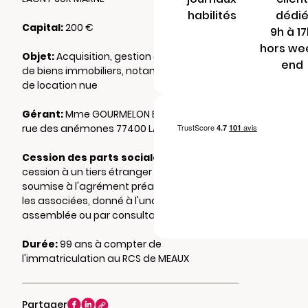
habilités
dédi
Capital:
200 €
9h à 1
hors we
Objet:
Acquisition, gestion et administration
end
de biens immobiliers, notamment par voie
de location nue
Gérant:
Mme GOURMELON Emma esther 33
rue des anémones 77400 LAGNY SUR MARNE
Cession des parts sociales :
Toute
cession à un tiers étranger à la société est
soumise à l'agrément préalable de toutes
les associées, donné à l'unanimité en
assemblée ou par consultation écrite
Durée:
99 ans à compter de
l'immatriculation au RCS de MEAUX
Partager