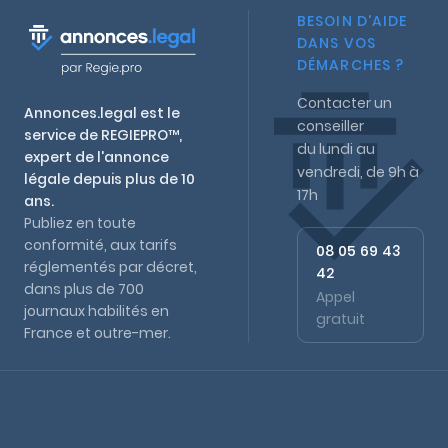
BESOIN D'AIDE
DANS VOS
DÉMARCHES ?
Contacter un
Annonces.legal est le
conseiller
service de REGIEPRO™,
du lundi au
expert de l'annonce
vendredi, de 9h à
légale depuis plus de 10
17h
ans.
Publiez en toute
conformité, aux tarifs
08 05 69 43
réglementés par décret,
42
dans plus de 700
Appel
journaux habilités en
gratuit
France et outre-mer.