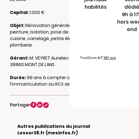
habilités
dédi
Capital:
1.000 €
9h à 1
hors we
Objet:
Rénovation générale, plâtrerie,
end
peinture, isolation, pose de parquet et
cuisine, carrelage, petite électricité et petite
plomberie
Gérant:
M. VEYRET Aurelien 103 imp des cros
38860 MONT DE LANS
Durée:
99 ans à compter de
l'immatriculation au RCS de GRENOBLE
Partager
Autres publications du journal
Lessor38.fr (mesinfos.fr)