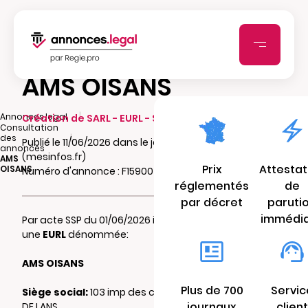
AMS OISANS
|
Annonces.legal
Création de SARL - EURL - SCI - SCA - SCCV
Consultation
|
des
Publié le 11/06/2026 dans le journal Lessor38.fr
annonces
(mesinfos.fr)
AMS
Prix
Attestat
OISANS
Numéro d'annonce : F15900410f9fq
réglementés
de
par décret
paruti
immédi
Par acte SSP du 01/06/2026 il a été constitué
une
EURL
dénommée:
AMS OISANS
Plus de 700
Servic
Siège social:
103 imp des cros 38860 MONT
journaux
client
DE LANS