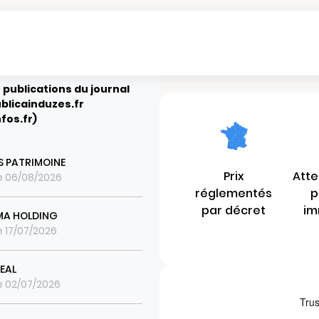
 publications du journal
blicainduzes.fr
fos.fr)
S PATRIMOINE
Prix
Atte
le 06/08/2026
réglementés
p
par décret
im
MA HOLDING
le 17/07/2026
EAL
le 02/07/2026