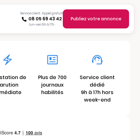
Service client · Appel gratuit
08 05 69 43 42
Publiez votre annonce
lun-ven 9h à 17h
station de
Plus de 700
Service client
arution
journaux
dédié
médiate
habilités
9h à 17h hors
week-end