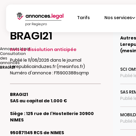
Tarifs
Nos services
BRAGI21
Autres
Lerepu
|
Annonces.legal
Avis de dissolution anticipée
(mesin
Consultation
|
des
Publié le 11/06/2026 dans le journal
annonces
Lerepublicainduzes.fr (mesinfos.fr)
BRAGI21
SCI OM
Numéro d'annonce : F15900388sqmp
Publié 
SAS RE
BRAGI21
Publié 
SAS au capital de 1.000 €
Siège : 125 rue de l'Hostellerie 30900
MOBILD
NIMES
Publié 
950871145 RCS de NIMES