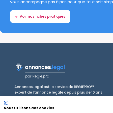
vous accompagne pas à pas pour que tout soit simpl
Voir nos fiches pratiques
Annonces.legal est le service de REGIEPRO™,
expert de l'annonce légale depuis plus de 10 ans.
Publiez en toute conformité, aux tarifs
réglementés par décret, dans plus de 700 journaux
Nous utilisons des cookies
habilités en France et outre-mer.