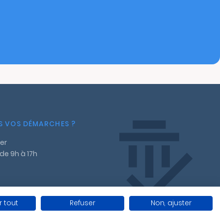
NS VOS DÉMARCHES ?
er
 de 9h à 17h
 tout
Refuser
Non, ajuster