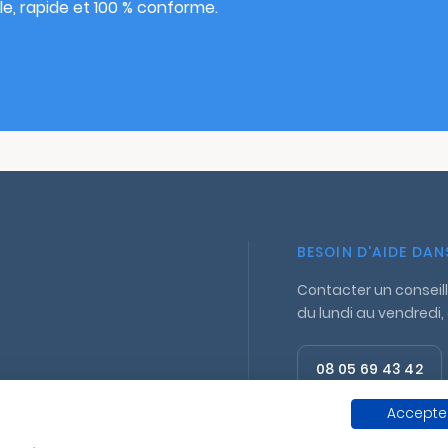
e, rapide et 100 % conforme.
BESOIN D'AIDE DA
Contacter un conseill
du lundi au vendredi,
08 05 69 43 42
Appel gratuit
Accepter