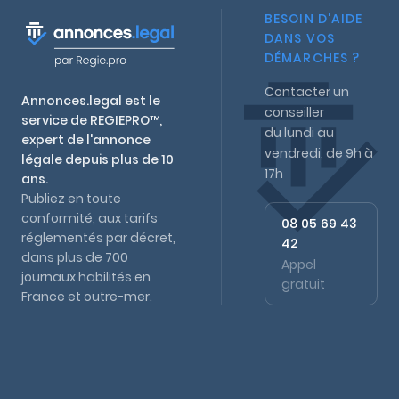
BESOIN D'AIDE
DANS VOS
DÉMARCHES ?
Contacter un
Annonces.legal est le
conseiller
service de REGIEPRO™,
du lundi au
expert de l'annonce
vendredi, de 9h à
légale depuis plus de 10
17h
ans.
Publiez en toute
conformité, aux tarifs
08 05 69 43
réglementés par décret,
42
dans plus de 700
Appel
journaux habilités en
gratuit
France et outre-mer.