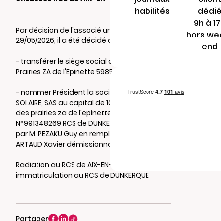
habilités
dédi
9h à 1
Par décision de l'associé unique du
hors we
29/05/2026, il a été décidé de:
end
- transférer le siège social au Chemin des
Prairies ZA de l'Epinette 59850 NIEPPE.
- nommer Président la société MURFY
SOLAIRE, SAS au capital de 100 €, sise chemin
des prairies za de l'epinette 59850 NIEPPE
N°991348269 RCS de DUNKERQUE représentée
par M. PEZAKU Guy en remplacement de M.
ARTAUD Xavier démissionnaire
Radiation au RCS de AIX-EN-PROVENCE et ré-
immatriculation au RCS de DUNKERQUE
Partager