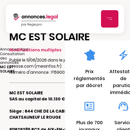
MC EST SOLAIRE
|
Annonces.legal
Modifications multiples
Consultation
|
des
Publié le 11/06/2026 dans le journal Tpbm-
annonces
presse.com (mesinfos.fr)
MC EST
Prix
Attestat
SOLAIRE
Numéro d'annonce : F15900354e64w
réglementés
de
par décret
paruti
immédi
MC EST SOLAIRE
SAS au capital de 10.130 €
Siège : 644 CHE DE LA CABRE 13790
CHATEAUNEUF LE ROUGE
Plus de 700
Servic
journaux
client
911629285 RCS de AIX-EN-PROVENCE