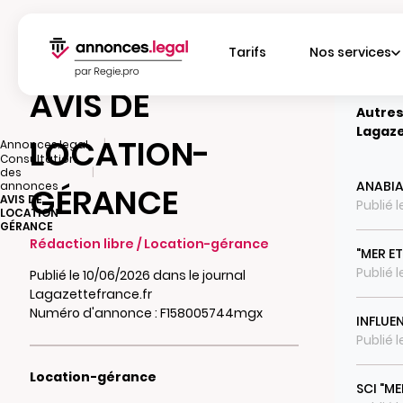
Tarifs
Nos services
AVIS DE
Autres
Lagaze
LOCATION-
|
Annonces.legal
Consultation
|
des
ANABI
annonces
GÉRANCE
AVIS DE
Publié 
LOCATION-
GÉRANCE
Rédaction libre / Location-gérance
"MER E
Publié 
Publié le 10/06/2026 dans le journal
Lagazettefrance.fr
Numéro d'annonce : F158005744mgx
INFLUE
Publié 
Location-gérance
SCI "ME