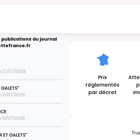
 publications du journal
ttefrance.fr
A
le 27/07/2026
Prix
Atte
réglementés
p
T GALETS"
par décret
im
le 21/07/2026
NCE
le 15/07/2026
R ET GALETS"