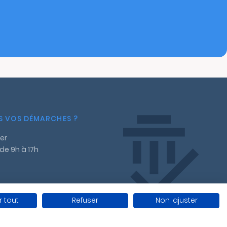
NS VOS DÉMARCHES ?
er
 de 9h à 17h
 tout
Refuser
Non, ajuster