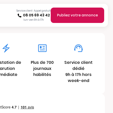
Service client · Appel gratuit
08 05 69 43 42
Publiez votre annonce
lun-ven 9h à 17h
station de
Plus de 700
Service client
arution
journaux
dédié
médiate
habilités
9h à 17h hors
week-end