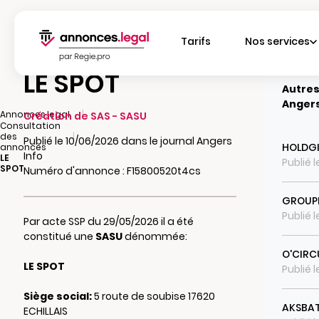
Tarifs
Nos services
LE SPOT
Autres
Angers
|
Annonces.legal
Création de SAS - SASU
Consultation
|
des
Publié le 10/06/2026 dans le journal Angers
HOLDG
annonces
Info
LE
Publié 
SPOT
Numéro d'annonce : F15800520t4cs
GROUP
Publié 
Par acte SSP du 29/05/2026 il a été
constitué une
SASU
dénommée:
O'CIRC
LE SPOT
Publié 
Siège social:
5 route de soubise 17620
AKSBA
ECHILLAIS