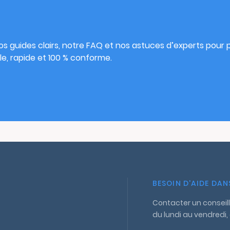
s
s guides clairs, notre FAQ et nos astuces d’experts pour pu
e, rapide et 100 % conforme.
BESOIN D'AIDE DA
Contacter un conseill
du lundi au vendredi,