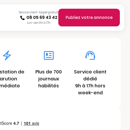
Service client · Appel gratuit
08 05 69 43 42
Publiez votre annonce
lun-ven 9h à 17h
station de
Plus de 700
Service client
arution
journaux
dédié
médiate
habilités
9h à 17h hors
week-end