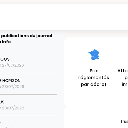
 publications du journal
 Info
IGGS
le 27/07/2026
Prix
Atte
réglementés
p
E HORIZON
par décret
im
le 23/07/2026
US
le 23/07/2026
T