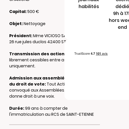
habilités
dédi
Capital:
500 €
9h à 1
hors we
Objet:
Nettoyage
end
Président:
Mme VICIOSO SANCHEZ Felicidad
26 rue jules duclos 42400 ST CHAMOND
Transmission des actions:
Actions
librement cessibles entre associés
uniquement.
Admission aux assemblées et exercice
du droit de vote:
Tout Actionnaire est
convoqué aux Assemblées. Chaque action
donne droit à une voix.
Durée:
99 ans à compter de
l'immatriculation au RCS de SAINT-ETIENNE