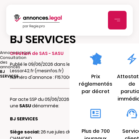
BJ SERVICES
|
Annonces.legal
Création de SAS - SASU
Consultation
|
des
Publié le 09/06/2026 dans le journal
annonces
Lessor42.fr (mesinfos.fr)
BJ
Prix
Attestat
SERVICES
Numéro d'annonce : F1570003606da
réglementés
de
par décret
paruti
immédi
Par acte SSP du 05/06/2026 il a été constitué
une
SASU
dénommée:
BJ SERVICES
Plus de 700
Servic
Siège social:
26 rue jules duclos 42400 ST
journaux
client
CHAMOND