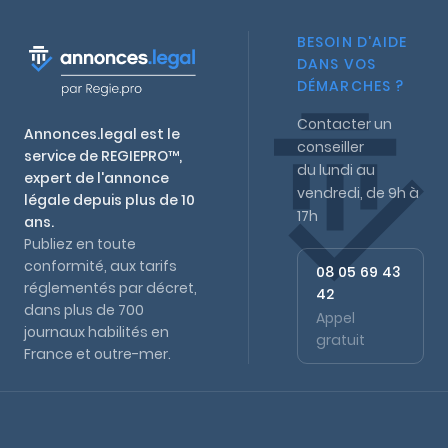
BESOIN D'AIDE
DANS VOS
DÉMARCHES ?
Contacter un
Annonces.legal est le
conseiller
service de REGIEPRO™,
du lundi au
expert de l'annonce
vendredi, de 9h à
légale depuis plus de 10
17h
ans.
Publiez en toute
conformité, aux tarifs
08 05 69 43
réglementés par décret,
42
dans plus de 700
Appel
journaux habilités en
gratuit
France et outre-mer.