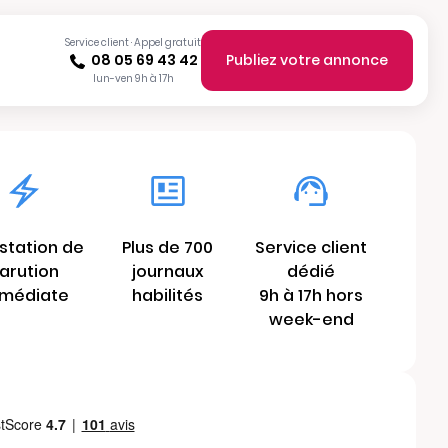
Service client · Appel gratuit
08 05 69 43 42
Publiez votre annonce
lun-ven 9h à 17h
station de
Plus de 700
Service client
arution
journaux
dédié
médiate
habilités
9h à 17h hors
week-end