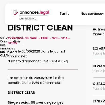
Tarifs
Nos services
DISTRICT CLEAN
Autres
Tribuc
|
Annonces.legal
Création de SARL - EURL - SCI - SCA -
Consultation
SCCV
|
des
SCI ARP
annonces
Publié le 05/06/2026 dans le journal
DISTRICT
Publié 
CLEAN
Tribuca.net
Numéro d'annonce : F154004428u2g
HEWA'S
Publié 
Par acte SSP du 26/05/2026 il a été
constitué une
EURL
dénommée:
OLEASO
Publié 
DISTRICT CLEAN
LT SER
Siège social:
69 avenue georges