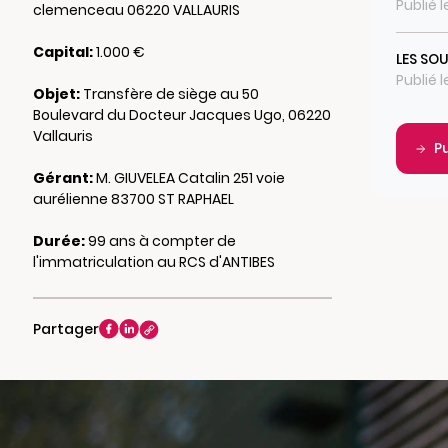
Publié 
clemenceau 06220 VALLAURIS
Capital:
1.000 €
LES SO
Publié 
Objet:
Transfère de siège au 50
Boulevard du Docteur Jacques Ugo, 06220
Vallauris
P
Gérant:
M. GIUVELEA Catalin 251 voie
aurélienne 83700 ST RAPHAEL
Durée:
99 ans à compter de
l'immatriculation au RCS d'ANTIBES
Partager