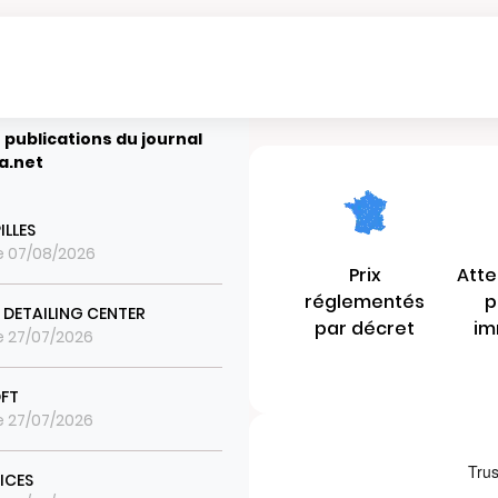
 publications du journal
a.net
ILLES
le 07/08/2026
Prix
Atte
réglementés
p
 DETAILING CENTER
par décret
im
le 27/07/2026
FT
le 27/07/2026
VICES