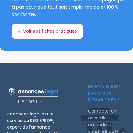
à pas pour que tout soit simple, rapide et 100 %
conforme.
Voir nos fiches pratiques
BESOIN D'AIDE
DANS VOS
DÉMARCHES ?
Contacter un
Annonces.legal est le
conseiller
service de REGIEPRO™,
du lundi au
expert de l'annonce
vendredi, de 9h à