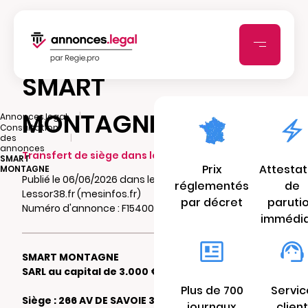
SMART
MONTAGNE
|
Annonces.legal
Consultation
|
des
annonces
Transfert de siège dans le même ressort
SMART
Prix
Attestat
MONTAGNE
Publié le 06/06/2026 dans le journal
réglementés
de
Lessor38.fr (mesinfos.fr)
par décret
paruti
Numéro d'annonce : F15400260mp1v
immédi
SMART MONTAGNE
SARL au capital de 3.000 €
Plus de 700
Servic
Siège : 266 AV DE SAVOIE 38570 LE
journaux
client