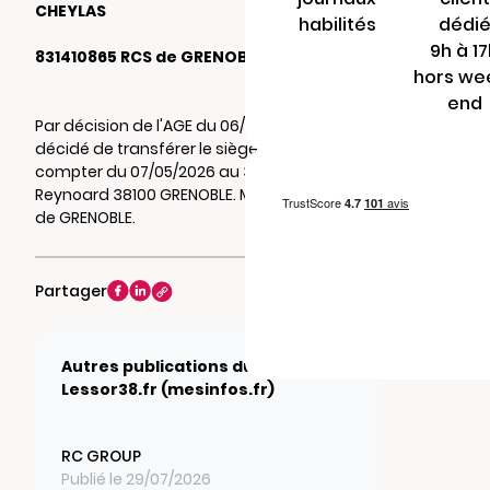
CHEYLAS
habilités
dédi
9h à 1
831410865 RCS de GRENOBLE
hors we
end
Par décision de l'AGE du 06/05/2026, il a été
décidé de transférer le siège social à
compter du 07/05/2026 au 3 avenue Marie
Reynoard 38100 GRENOBLE. Mention au RCS
de GRENOBLE.
Partager
Autres publications du journal
Lessor38.fr (mesinfos.fr)
RC GROUP
Publié le 29/07/2026