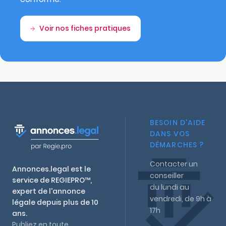
Voir nos fiches pratiques
BESOIN D'AIDE
DANS VOS
DÉMARCHES ?
Contacter un
Annonces.legal est le
conseiller
service de REGIEPRO™,
du lundi au
expert de l'annonce
vendredi, de 9h à
légale depuis plus de 10
17h
ans.
Publiez en toute