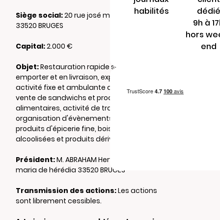
habilités
dédi
Siège social:
20 rue josé maria de hérédia
9h à 1
33520 BRUGES
hors we
end
Capital:
2.000 €
Objet:
Restauration rapide sur place et à
emporter et en livraison, exploitation d'une
activité fixe et ambulante de préparation et
vente de sandwichs et produits
alimentaires, activité de traiteur,
organisation d'évènements, vente de
produits d'épicerie fine, boissons non
alcoolisées et produits dérivés.
Président:
M. ABRAHAM Hervé 20 rue josé
maria de hérédia 33520 BRUGES
Transmission des actions:
Les actions
sont librement cessibles.