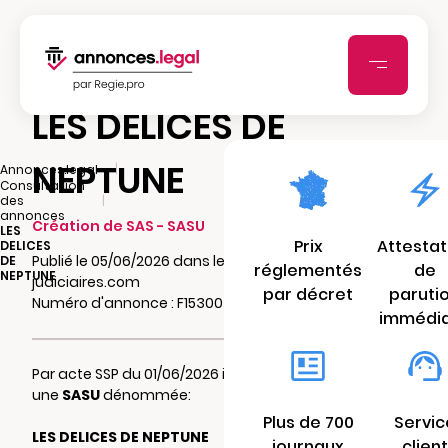
LES DELICES DE
NEPTUNE
|
Annonces.legal
Consultation
|
des
annonces
Création de SAS - SASU
LES
Prix
Attestat
DELICES
Publié le 05/06/2026 dans le journal Echos-
DE
réglementés
de
NEPTUNE
judiciaires.com
par décret
paruti
Numéro d'annonce : F15300491o9sg
immédi
Par acte SSP du 01/06/2026 il a été constitué
une
SASU
dénommée:
Plus de 700
Servic
LES DELICES DE NEPTUNE
journaux
client