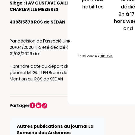
Siège : 1 AV GUSTAVE GAILLY 08000
habilités
dédi
CHARLEVILLE MEZIERES
9h à 1
hors we
439815879 RCS de SEDAN
end
Par décision de l'associé unique du
20/04/2026, il a été décidé à compter du
31/03/2026 de:
- prendre acte du départ du Directeur
général M. GUILLEN Bruno démissionnaire.
Mention au RCS de SEDAN
Partager
Autres publications du journal La
Semaine des Ardennes