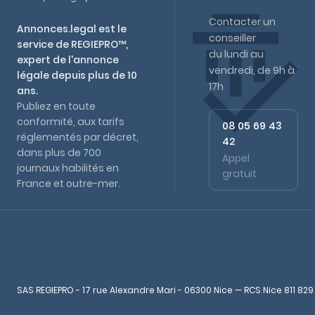
Contacter un
Annonces.legal est le
conseiller
service de REGIEPRO™,
du lundi au
expert de l'annonce
vendredi, de 9h à
légale depuis plus de 10
17h
ans.
Publiez en toute
conformité, aux tarifs
08 05 69 43
réglementés par décret,
42
dans plus de 700
Appel
journaux habilités en
gratuit
France et outre-mer.
SAS REGIEPRO - 17 rue Alexandre Mari - 06300 Nice — RCS Nice 811 829