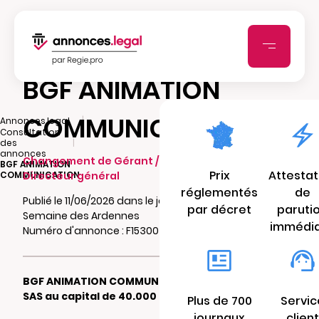
BGF ANIMATION
COMMUNICATION
|
Annonces.legal
Consultation
|
des
annonces
Changement de Gérant / Président /
BGF ANIMATION
Prix
Attestat
COMMUNICATION
Directeur général
réglementés
de
Publié le 11/06/2026 dans le journal La
par décret
paruti
Semaine des Ardennes
immédi
Numéro d'annonce : F15300405oj90
BGF ANIMATION COMMUNICATION
SAS au capital de 40.000 €
Plus de 700
Servic
journaux
client