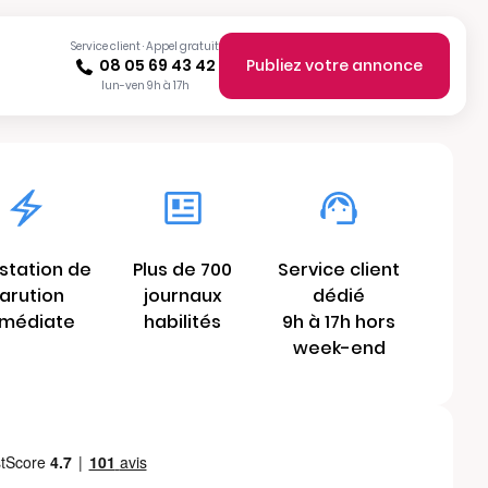
Service client · Appel gratuit
08 05 69 43 42
Publiez votre annonce
lun-ven 9h à 17h
station de
Plus de 700
Service client
arution
journaux
dédié
médiate
habilités
9h à 17h hors
week-end