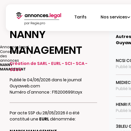
Tarifs
Nos services
NANNY
Autres
Guyaw
MANAGEMENT
|
Annonces.legal
Consultation
|
des
NCSI C
annonces
Création de SARL - EURL - SCI - SCA -
NANNY
Publié 
MANAGEMENT
SCCV
Publié le 04/06/2026 dans le journal
MEDIE
Guyaweb.com
Publié 
Numéro d'annonce : F15200699tayx
HENRI 
Publié 
Par acte SSP du 28/05/2026 il a été
constitué une
EURL
dénommée:
3BLEU 