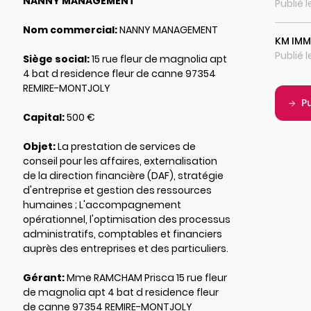
NANNY MANAGEMENT
Publié 
Nom commercial:
NANNY MANAGEMENT
KM IM
Publié 
Siège social:
15 rue fleur de magnolia apt
4 bat d residence fleur de canne 97354
REMIRE-MONTJOLY
P
Capital:
500 €
Objet:
La prestation de services de
conseil pour les affaires, externalisation
de la direction financière (DAF), stratégie
d'entreprise et gestion des ressources
humaines ; L'accompagnement
opérationnel, l'optimisation des processus
administratifs, comptables et financiers
auprès des entreprises et des particuliers.
Gérant:
Mme RAMCHAM Prisca 15 rue fleur
de magnolia apt 4 bat d residence fleur
de canne 97354 REMIRE-MONTJOLY