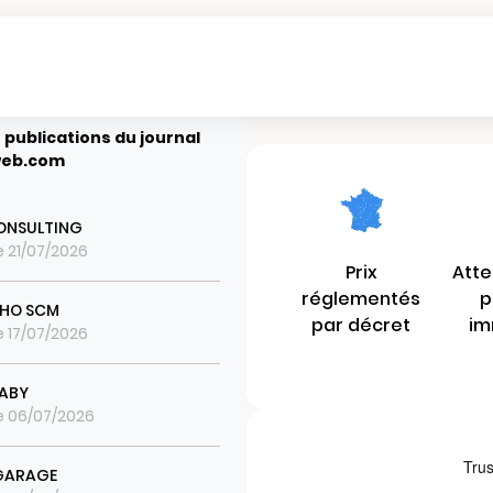
 publications du journal
eb.com
ONSULTING
le 21/07/2026
Prix
Atte
réglementés
p
CHO SCM
par décret
im
le 17/07/2026
FABY
le 06/07/2026
GARAGE