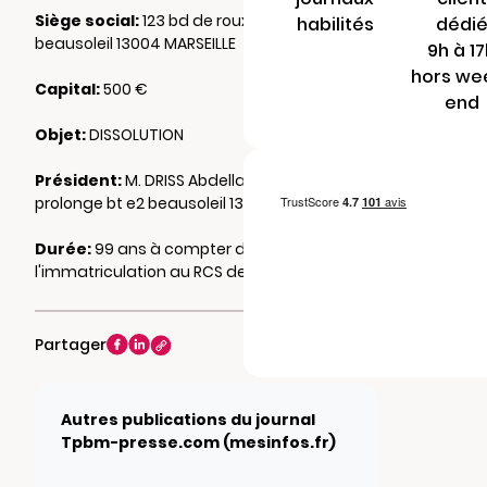
Siège social:
123 bd de roux prolonge 1bt e2
habilités
dédi
beausoleil 13004 MARSEILLE
9h à 1
hors we
Capital:
500 €
end
Objet:
DISSOLUTION
Président:
M. DRISS Abdellatif 123 bd de roux
prolonge bt e2 beausoleil 13004 MARSEILLE
Durée:
99 ans à compter de
l'immatriculation au RCS de MARSEILLE
Partager
Autres publications du journal
Tpbm-presse.com (mesinfos.fr)