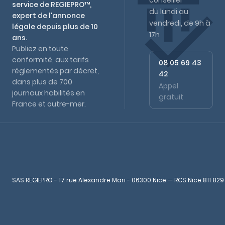
conseiller
service de REGIEPRO™,
du lundi au
expert de l'annonce
vendredi, de 9h à
légale depuis plus de 10
17h
ans.
Publiez en toute
conformité, aux tarifs
08 05 69 43
réglementés par décret,
42
dans plus de 700
Appel
journaux habilités en
gratuit
France et outre-mer.
SAS REGIEPRO - 17 rue Alexandre Mari - 06300 Nice — RCS Nice 811 829