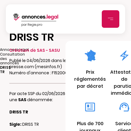
DRISS TR
|
Annonces.legal
Création de SAS - SASU
Consultation
|
des
Publié le 04/06/2026 dans le journal Tpbm-
annonces
presse.com (mesinfos.fr)
DRISS
Prix
Attestat
TR
Numéro d'annonce : F15200681gkrb
réglementés
de
par décret
paruti
immédi
Par acte SSP du 02/06/2026 il a été constitué
une
SAS
dénommée:
DRISS TR
Plus de 700
Servic
Sigle:
DRISS TR
journaux
client